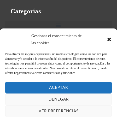
Categorías
Gestionar el consentimiento de
las cookies
Textos Legales
Para ofrecer las mejores experiencias, utilizamos tecnologías como las cookies para
almacenar y/o acceder a la información del dispositivo. El consentimiento de estas
tecnologías nos permitirá procesar datos como el comportamiento de navegación o las
identificaciones únicas en este sitio. No consentir o retirar el consentimiento, puede
afectar negativamente a ciertas características y funciones.
Financiado por la Unión Europea con el programa Kit
Digital por los fondos Next Generation (EU) del
mecanismo de recuperación y resiliencia
ACEPTAR
DENEGAR
VER PREFERENCIAS
Copyright © 2025 Forman | Hecho con el
desde el
Universo